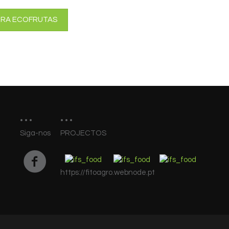
RA ECOFRUTAS
Siga-nos
PROJECTOS
https://fitoagro.webnode.pt