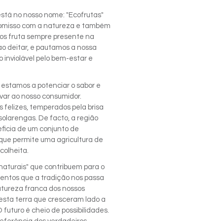
stá no nosso nome: "Ecofrutas"
omisso com a natureza e também
os fruta sempre presente na
ao deitar, e pautamos a nossa
 inviolável pelo bem-estar e
 estamos a potenciar o sabor e
ar ao nosso consumidor.
 felizes, temperados pela brisa
olarengas. De facto, a região
ficia de um conjunto de
 que permite uma agricultura de
colheita.
naturais" que contribuem para o
mentos que a tradição nos passa
tureza franca dos nossos
desta terra que cresceram lado a
 futuro é cheio de possibilidades.