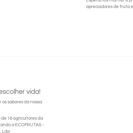
Esperamos manter a pr
apreciadores de fruta e
escolher vida!
 os sabores da nossa
 de 16 agricultores da
criando a ECOFRUTAS -
, Lda.