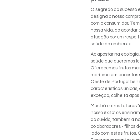
O segredo do sucesso e
designa o nosso compr
com o consumidor. Tem
nossa vida, do acordar 
atuação por um respeito
saúde do ambiente.
Ao apostar na ecologia,
saúde que queremos lev
Oferecemos frutos mais
marítima em encostas s
Oeste de Portugal bene
características únicas,
exceção, colheita após 
Mas há outros fatores "
nosso êxito: os ensina
ao ouvido, também a na
colaboradores - filhos 
lado com estes frutos. O