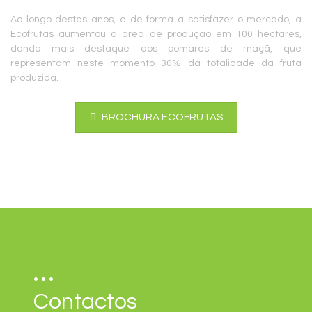
Ao longo destes anos, e de forma a satisfazer o mercado, a
Ecofrutas aumentou a área de produção em 100 hectares,
dando mais destaque aos pomares de maçã, que
representam neste momento 30% da totalidade da fruta
produzida.
BROCHURA ECOFRUTAS
Contactos